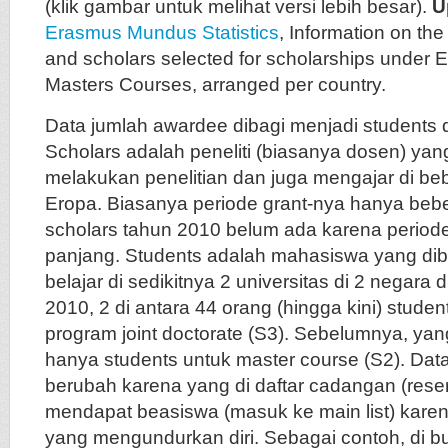
(klik gambar untuk melihat versi lebih besar).
U
Erasmus Mundus Statistics
, Information on th
and scholars selected for scholarships unde
Masters Courses, arranged per country.
Data jumlah awardee dibagi menjadi students 
Scholars adalah peneliti (biasanya dosen) yang
melakukan penelitian dan juga mengajar di beb
Eropa. Biasanya periode grant-nya hanya beb
scholars tahun 2010 belum ada karena period
panjang. Students adalah mahasiswa yang dib
belajar di sedikitnya 2 universitas di 2 negara 
2010, 2 di antara 44 orang (hingga kini) stu
program joint doctorate (S3). Sebelumnya, yan
hanya students untuk master course (S2). Dat
berubah karena yang di daftar cadangan (reserv
mendapat beasiswa (masuk ke main list) kare
yang mengundurkan diri. Sebagai contoh, di 