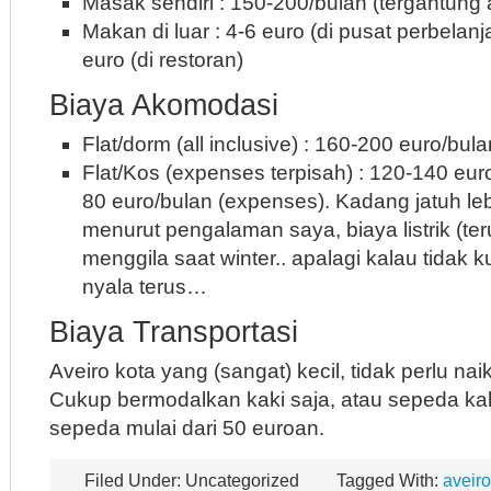
Masak sendiri : 150-200/bulan (tergantung
Makan di luar : 4-6 euro (di pusat perbelan
euro (di restoran)
Biaya Akomodasi
Flat/dorm (all inclusive) : 160-200 euro/bula
Flat/Kos (expenses terpisah) : 120-140 eur
80 euro/bulan (expenses). Kadang jatuh le
menurut pengalaman saya, biaya listrik (te
menggila saat winter.. apalagi kalau tidak k
nyala terus…
Biaya Transportasi
Aveiro kota yang (sangat) kecil, tidak perlu n
Cukup bermodalkan kaki saja, atau sepeda ka
sepeda mulai dari 50 euroan.
Filed Under: Uncategorized
Tagged With:
aveiro