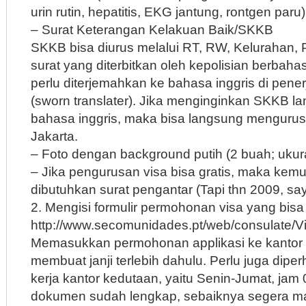
urin rutin, hepatitis, EKG jantung, rontgen paru)
– Surat Keterangan Kelakuan Baik/SKKB
SKKB bisa diurus melalui RT, RW, Kelurahan, P
surat yang diterbitkan oleh kepolisian berbah
perlu diterjemahkan ke bahasa inggris di pen
(sworn translater). Jika menginginkan SKKB l
bahasa inggris, maka bisa langsung mengurus
Jakarta.
– Foto dengan background putih (2 buah; ukur
– Jika pengurusan visa bisa gratis, maka kem
dibutuhkan surat pengantar (Tapi thn 2009, saya
2. Mengisi formulir permohonan visa yang bisa
http://www.secomunidades.pt/web/consulate/Vi
Memasukkan permohonan applikasi ke kantor
membuat janji terlebih dahulu. Perlu juga diper
kerja kantor kedutaan, yaitu Senin-Jumat, jam 
dokumen sudah lengkap, sebaiknya segera 