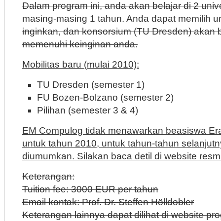
Dalam program ini, anda akan belajar di 2 univ
masing-masing 1 tahun. Anda dapat memilih un
inginkan, dan konsorsium (TU Dresden) akan 
memenuhi keinginan anda.
Mobilitas baru (mulai 2010):
TU Dresden (semester 1)
FU Bozen-Bolzano (semester 2)
Pilihan (semester 3 & 4)
EM Compulog tidak menawarkan beasiswa E
untuk tahun 2010, untuk tahun-tahun selanjut
diumumkan. Silakan baca detil di website resm
Keterangan:
Tuition fee: 3000 EUR per tahun
Email kontak: Prof. Dr. Steffen Hölldobler
Keterangan lainnya dapat dilihat di website pr