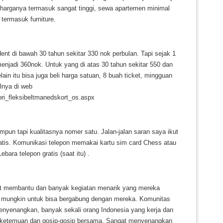
i harganya termasuk sangat tinggi, sewa apartemen minimal
termasuk furniture.
dent di bawah 30 tahun sekitar 330 nok perbulan. Tapi sejak 1
 menjadi 360nok. Untuk yang di atas 30 tahun sekitar 550 dan
lain itu bisa juga beli harga satuan, 8 buah ticket, mingguan
ilnya di web
gori_fleksibeltmanedskort_os.aspx
mpun tapi kualitasnya nomer satu. Jalan-jalan saran saya ikut
tis. Komunikasi telepon memakai kartu sim card Chess atau
ara telepon gratis (saat itu) .
at membantu dan banyak kegiatan menarik yang mereka
at mungkin untuk bisa bergabung dengan mereka. Komunitas
menyenangkan, banyak sekali orang Indonesia yang kerja dan
isa ketemuan dan gosip-gosip bersama. Sangat menyenangkan