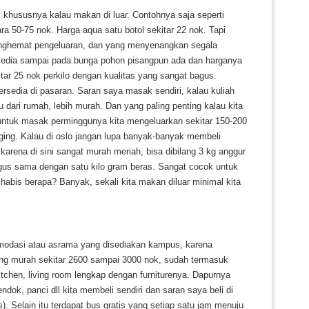
khususnya kalau makan di luar. Contohnya saja seperti
ara 50-75 nok. Harga aqua satu botol sekitar 22 nok. Tapi
menghemat pengeluaran, dan yang menyenangkan segala
sedia sampai pada bunga pohon pisangpun ada dan harganya
tar 25 nok perkilo dengan kualitas yang sangat bagus.
sedia di pasaran. Saran saya masak sendiri, kalau kuliah
dari rumah, lebih murah. Dan yang paling penting kalau kita
 untuk masak perminggunya kita mengeluarkan sekitar 150-200
ging. Kalau di oslo jangan lupa banyak-banyak membeli
karena di sini sangat murah meriah, bisa dibilang 3 kg anggur
gus sama dengan satu kilo gram beras. Sangat cocok untuk
 habis berapa? Banyak, sekali kita makan diluar minimal kita
omodasi atau asrama yang disediakan kampus, karena
ing murah sekitar 2600 sampai 3000 nok, sudah termasuk
tchen, living room lengkap dengan furniturenya. Dapurnya
endok, panci dll kita membeli sendiri dan saran saya beli di
). Selain itu terdapat bus gratis yang setiap satu jam menuju