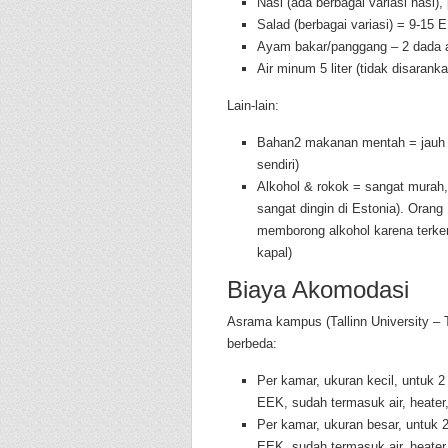
Nasi (ada berbagai variasi nasi),
Salad (berbagai variasi) = 9-15 
Ayam bakar/panggang – 2 dada 
Air minum 5 liter (tidak disaran
Lain-lain:
Bahan2 makanan mentah = jauh l
sendiri)
Alkohol & rokok = sangat murah,
sangat dingin di Estonia). Orang
memborong alkohol karena terken
kapal)
Biaya Akomodasi
Asrama kampus (Tallinn University – T
berbeda:
Per kamar, ukuran kecil, untuk 2
EEK, sudah termasuk air, heater, li
Per kamar, ukuran besar, untuk 2
EEK, sudah termasuk air, heater, li