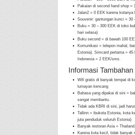
Pakaian di second hand shop =
Jalan2 = 0 EEK karena kotanya kec
Souvenir: gantungan kunci = 30
Buku = 30 – 300 EEK di toko buku
hari selasa)
Buku second = di bawah 100 E
Komunikasi = telepon mahal, ba
Estonia). Simcard pertama = 45
Indonesia = 2 EEK/sms.
Informasi Tambahan
Wifi gratis di banyak tempat di k
lumayan kencang
Bahasa yang dipakai di sini = ba
sangat membantu.
Tidak ada KBRI di sini, jadi haru
Tallinn = ibukota Estonia, kota 
juta penduduk seluruh Estonia)
Banyak restoran Asia = Thailand
Karena kota kecil, tidak banyak 