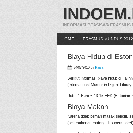
INDOEM.
INFORMASI BEASISWA ERASMUS
HOME
ERASMUS MUNDUS 2012
Biaya Hidup di Estoni
24/07/2010
by
Raiza
Berikut informasi biaya hidup di Tali
(International Master in Digital Libra
Rate: 1 Euro = 13-15 EEK (Estonian 
Biaya Makan
Karena tidak pernah masak sendiri, s
(beli makanan matang di supermarket)