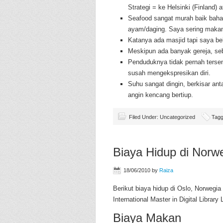
Strategi = ke Helsinki (Finland) a
Seafood sangat murah baik baha
ayam/daging. Saya sering makan
Katanya ada masjid tapi saya bel
Meskipun ada banyak gereja, seb
Penduduknya tidak pernah terse
susah mengekspresikan diri.
Suhu sangat dingin, berkisar ant
angin kencang bertiup.
Filed Under: Uncategorized
Tagg
Biaya Hidup di Norwe
18/06/2010
by
Raiza
Berikut biaya hidup di Oslo, Norweg
International Master in Digital Librar
Biaya Makan