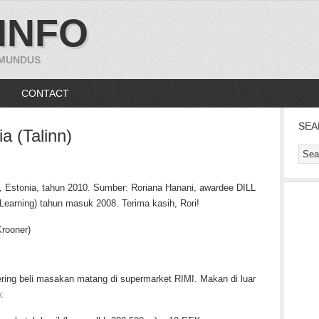
INFO
 MUNDUS
CONTACT
SEA
a (Talinn)
nn, Estonia, tahun 2010. Sumber: Roriana Hanani, awardee DILL
ry Learning) tahun masuk 2008. Terima kasih, Rori!
Krooner)
ering beli masakan matang di supermarket RIMI. Makan di luar
: