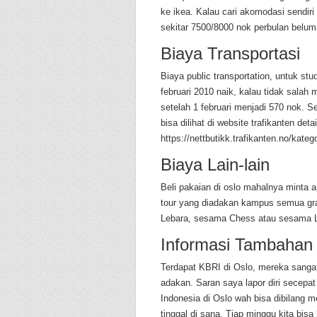
ke ikea. Kalau cari akomodasi sendir
sekitar 7500/8000 nok perbulan belum 
Biaya Transportasi
Biaya public transportation, untuk stu
februari 2010 naik, kalau tidak salah
setelah 1 februari menjadi 570 nok. Se
bisa dilihat di website trafikanten deta
https://nettbutikk.trafikanten.no/kate
Biaya Lain-lain
Beli pakaian di oslo mahalnya minta a
tour yang diadakan kampus semua gra
Lebara, sesama Chess atau sesama Leb
Informasi Tambahan
Terdapat KBRI di Oslo, mereka sang
adakan. Saran saya lapor diri secep
Indonesia di Oslo wah bisa dibilang 
tinggal di sana. Tiap minggu kita b