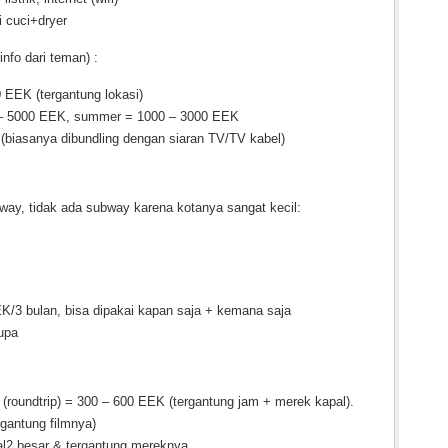
i cuci+dryer
nfo dari teman) :
 EEK (tergantung lokasi)
2000 – 5000 EEK, summer = 1000 – 3000 EEK
(biasanya dibundling dengan siaran TV/TV kabel)
-way, tidak ada subway karena kotanya sangat kecil:
K/3 bulan, bisa dipakai kapan saja + kemana saja
upa
 (roundtrip) = 300 – 600 EEK (tergantung jam + merek kapal).
rgantung filmnya)
l2 besar & tergantung mereknya