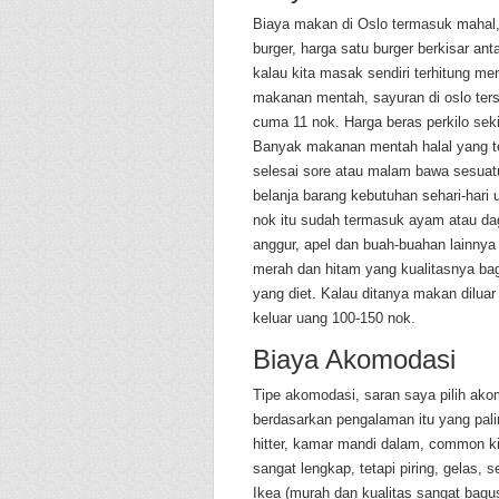
Biaya makan di Oslo termasuk mahal, 
burger, harga satu burger berkisar ant
kalau kita masak sendiri terhitung 
makanan mentah, sayuran di oslo ter
cuma 11 nok. Harga beras perkilo seki
Banyak makanan mentah halal yang ter
selesai sore atau malam bawa sesuatu 
belanja barang kebutuhan sehari-hari
nok itu sudah termasuk ayam atau da
anggur, apel dan buah-buahan lainnya 
merah dan hitam yang kualitasnya ba
yang diet. Kalau ditanya makan diluar
keluar uang 100-150 nok.
Biaya Akomodasi
Tipe akomodasi, saran saya pilih ak
berdasarkan pengalaman itu yang pal
hitter, kamar mandi dalam, common ki
sangat lengkap, tetapi piring, gelas, s
Ikea (murah dan kualitas sangat bagus