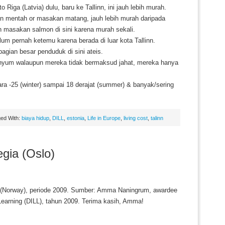
to Riga (Latvia) dulu, baru ke Tallinn, ini jauh lebih murah.
n mentah or masakan matang, jauh lebih murah daripada
 masakan salmon di sini karena murah sekali.
um pernah ketemu karena berada di luar kota Tallinn.
agian besar penduduk di sini ateis.
nyum walaupun mereka tidak bermaksud jahat, mereka hanya
ara -25 (winter) sampai 18 derajat (summer) & banyak/sering
ed With:
biaya hidup
,
DILL
,
estonia
,
Life in Europe
,
living cost
,
talinn
gia (Oslo)
ia (Norway), periode 2009. Sumber: Amma Naningrum, awardee
y Learning (DILL), tahun 2009. Terima kasih, Amma!