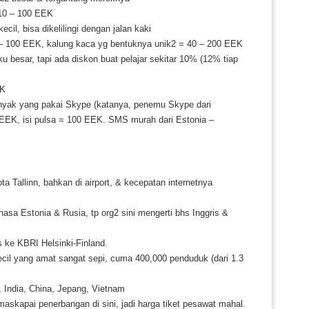
 10 – 100 EEK
il, bisa dikelilingi dengan jalan kaki
 – 100 EEK, kalung kaca yg bentuknya unik2 = 40 – 200 EEK
 besar, tapi ada diskon buat pelajar sekitar 10% (12% tiap
EK
nyak yang pakai Skype (katanya, penemu Skype dari
 EEK, isi pulsa = 100 EEK. SMS murah dari Estonia –
ota Tallinn, bahkan di airport, & kecepatan internetnya
hasa Estonia & Rusia, tp org2 sini mengerti bhs Inggris &
s ke KBRI Helsinki-Finland.
kecil yang amat sangat sepi, cuma 400,000 penduduk (dari 1.3
, India, China, Jepang, Vietnam
maskapai penerbangan di sini, jadi harga tiket pesawat mahal.