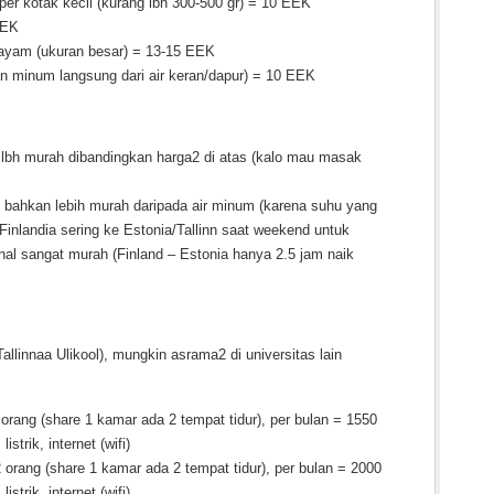
 per kotak kecil (kurang lbh 300-500 gr) = 10 EEK
EEK
ayam (ukuran besar) = 13-15 EEK
kan minum langsung dari air keran/dapur) = 10 EEK
bh murah dibandingkan harga2 di atas (kalo mau masak
 bahkan lebih murah daripada air minum (karena suhu yang
 Finlandia sering ke Estonia/Tallinn saat weekend untuk
al sangat murah (Finland – Estonia hanya 2.5 jam naik
allinnaa Ulikool), mungkin asrama2 di universitas lain
 orang (share 1 kamar ada 2 tempat tidur), per bulan = 1550
strik, internet (wifi)
 orang (share 1 kamar ada 2 tempat tidur), per bulan = 2000
strik, internet (wifi)