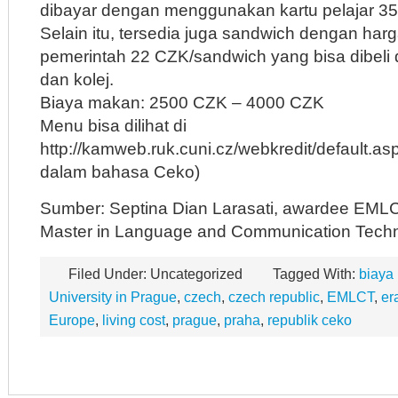
dibayar dengan menggunakan kartu pelajar 3
Selain itu, tersedia juga sandwich dengan harg
pemerintah 22 CZK/sandwich yang bisa dibeli d
dan kolej.
Biaya makan: 2500 CZK – 4000 CZK
Menu bisa dilihat di
http://kamweb.ruk.cuni.cz/webkredit/default.as
dalam bahasa Ceko)
Sumber: Septina Dian Larasati, awardee EML
Master in Language and Communication Techn
Filed Under: Uncategorized
Tagged With:
biaya
University in Prague
,
czech
,
czech republic
,
EMLCT
,
er
Europe
,
living cost
,
prague
,
praha
,
republik ceko